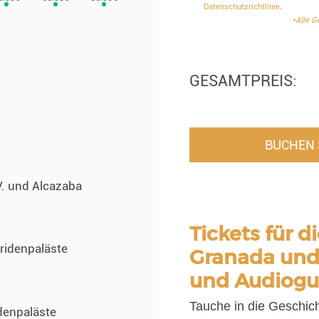
Datenschutzrichtlinie
.
*Alle G
GESAMTPREIS:
BUCHEN S
V. und Alcazaba
Tickets für 
ridenpaläste
Granada und 
und Audiogu
Tauche in die Geschich
denpaläste