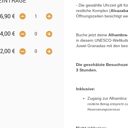
EINTRÄGE
- Die gewählte Uhrzeit gilt 
restliche Komplex (
Alcazaba
6,90
€
Öffnungszeiten besichtigt w
4,00
€
Buche jetzt deine
Alhambra-
in diesem UNESCO-Weltkultur
Juwel Granadas mit den best
2,00
€
Die geschätzte Besuchszei
3 Stunden.
Inklusive:
Zugang zur Alhambra 
restliche Betrag entspricht z
Reservierungsservices
Nicht inklusive: