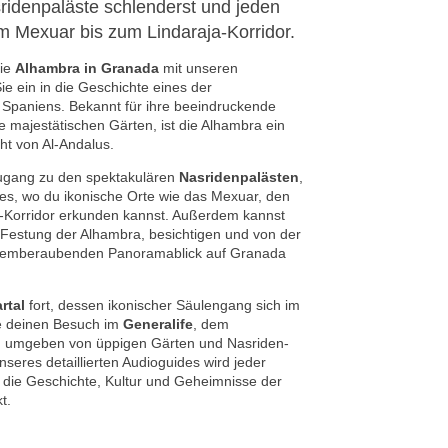
idenpaläste schlenderst und jeden
m Mexuar bis zum Lindaraja-Korridor.
die
Alhambra in Granada
mit unseren
e ein in die Geschichte eines der
paniens. Bekannt für ihre beeindruckende
ie majestätischen Gärten, ist die Alhambra ein
ht von Al-Andalus.
Zugang zu den spektakulären
Nasridenpalästen
,
s, wo du ikonische Orte wie das Mexuar, den
-Korridor erkunden kannst. Außerdem kannst
e Festung der Alhambra, besichtigen und von der
 atemberaubenden Panoramablick auf Granada
artal
fort, dessen ikonischer Säulengang sich im
e deinen Besuch im
Generalife
, dem
e, umgeben von üppigen Gärten und Nasriden-
nseres detaillierten Audioguides wird jeder
 die Geschichte, Kultur und Geheimnisse der
t.