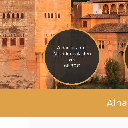
Alhambra mit
Nasridenpalästen
aus
66,90
€
Alha