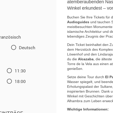
atemberaubenden Nasr
Winkel erkundest – vo
Buchen Sie Ihre Tickets für 
Audioguides
und tauchen Si
meistbesuchten Monumente S
islamische Architektur und d
lebendiges Zeugnis der Prac
ranzösisch
Dein Ticket beinhaltet den 
Deutsch
dem Herzstück des Komplexe
Löwenhof und den Lindaraja
du die
Alcazaba
, die ältest
Torre de la Vela aus einen
genießen.
11:30
Setze deine Tour durch
El P
18:00
Wasser spiegelt, und beend
Erholungspalast der Sultan
inspirierten Brunnen. Dank u
Winkel mit Geschichten über
Alhambra zum Leben erweck
Wichtige Informationen: