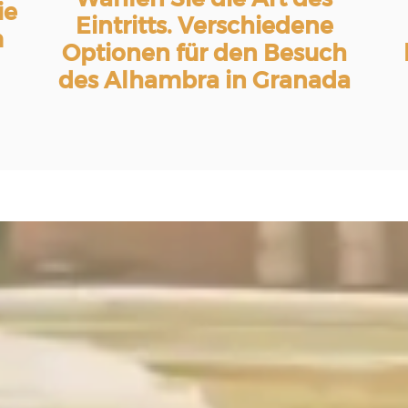
ie
Eintritts. Verschiedene
m
Optionen für den Besuch
des Alhambra in Granada