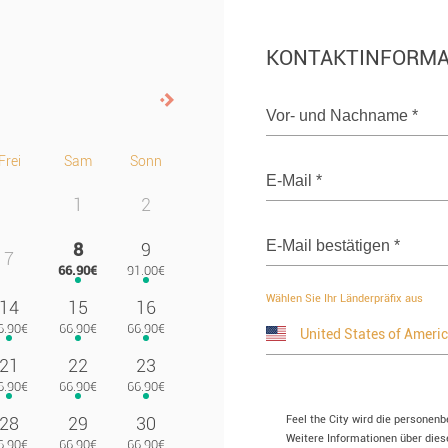
KONTAKTINFORMA
Nachfolgend>
Vor- und Nachname
*
Frei
Sam
Sonn
E-Mail
*
1
2
E-Mail bestätigen
*
8
9
7
Wählen Sie Ihr Länderpräfix aus
14
15
16
21
22
23
Feel the City wird die personen
28
29
30
Weitere Informationen über diese