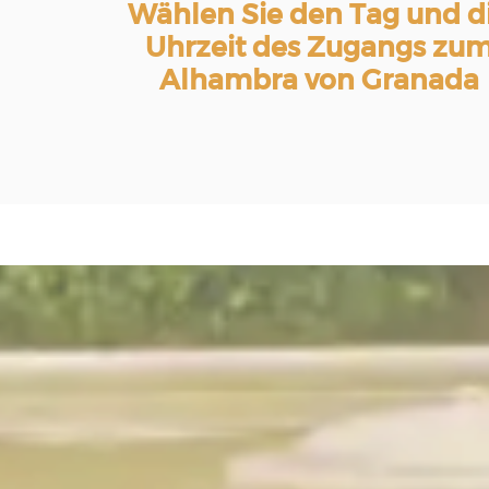
Wählen Sie den Tag und d
Uhrzeit des Zugangs zu
Alhambra von Granada