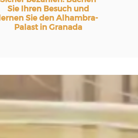
Sie Ihren Besuch und
lernen Sie den Alhambra-
Palast in Granada