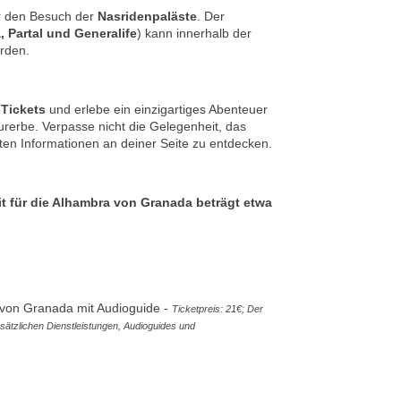
für den Besuch der
Nasridenpaläste
. Der
, Partal und Generalife
) kann innerhalb der
erden.
Tickets
und erlebe ein einzigartiges Abenteuer
erbe. Verpasse nicht die Gelegenheit, das
en Informationen an deiner Seite zu entdecken.
t für die Alhambra von Granada beträgt etwa
von Granada mit Audioguide -
Ticketpreis: 21€; Der
usätzlichen Dienstleistungen, Audioguides und