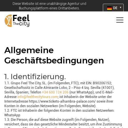
Diese Website ist eine unabhängige Agentur und
DE
Buchungsplattform eines Drittanbieters.
Allgemeine
Geschäftsbedingungen
1. Identifizierung.
1.1. Grupo Feel The City, SL. (im Folgenden, FTC); mit EIN: B90206152;
Gesellschaftssitz in Calle Almirante Lobo, 2 - Piso 4 Izq. Sevilla (41001),
Sevilla, Spanien; Telefon
+34 600 124 206
(nur WhatsApp); und E-Mail-
Adresse
info@feelthecitytours.com
; ist Inhaberin der Website unter der
Internetadresse https://www.tickets-alhambra-palace.com/ sowie ihrer
Konten in den sozialen Netzwerken (im Folgenden, Website).
1.2. FTC ist Inhaberin der folgenden Konten in den sozialen Netzwerken:
WhatsApp
1.3. Die Person, die auf diese Website zugreift (im Folgenden, Nutzer),
versichert, dass sie das gesetzliche Mindestalter besitzt, um ihre Zustimmung