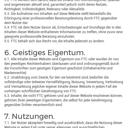
5.2. FTC bemüht sich darum, dass die Inhalte von höchstmöglicher Qualität
und angemessen aktuell sind, garantiert jedoch nicht deren Nutzen,
Richtigkeit, Vollständigkeit, Relevanz oder Aktualität.
5.3. Die Aufnahme von Inhalten auf diese Website stellt keinesfalls die
Erbringung einer professionellen Beratungsleistung durch FTC gegenüber
dem Nutzer dar.
5.4. FTC rät dem Nutzer davon ab, Entscheidungen auf Grundlage der in den
Inhalten dieser Website enthaltenen Informationen zu treffen, ohne zuvor eine
geeignete professionelle Beratung einzuholen.
5.5. FTC behält sich das Recht vor, die Inhalte jederzeit zu ändern.
6. Geistiges Eigentum.
6.1. Alle Inhalte dieser Website sind Eigentum von FTC oder wurden ihr von
den jeweiligen Rechteinhabern überlassen und sind ordnungsgemäß durch
die Vorschriften zum geistigen Eigentum geschützt (Urheberrechte und
Markenrechte).
6.2. Unabhängig vom Zweck, für den sie bestimmt sind, bedürfen die
vollständige oder teilweise Vervielfältigung, Nutzung, Verwertung, Verbreitung
und Vermarktung jeglicher eigener Inhalte dieser Website in jedem Fall der
vorherigen schriftlichen Genehmigung von FTC.
6.3. Inhalte, die nicht FTC gehören und auf dieser Website erscheinen können,
gehören ihren jeweiligen Eigentümern, die selbst für jede Genehmigung
gegenüber Dritten verantwortlich sind.
7. Nutzungen.
7.1. Der Nutzer akzeptiert freiwillig und ausdrücklich, dass die Nutzung dieser
Website in jedem Fall unter seiner alleinigen und ausschließlichen