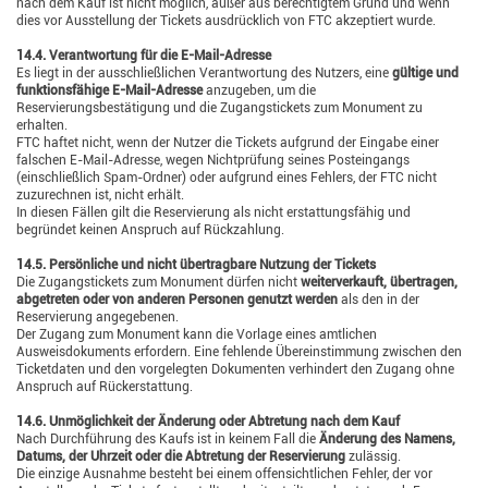
nach dem Kauf ist nicht möglich, außer aus berechtigtem Grund und wenn
dies vor Ausstellung der Tickets ausdrücklich von FTC akzeptiert wurde.
14.4. Verantwortung für die E-Mail-Adresse
Es liegt in der ausschließlichen Verantwortung des Nutzers, eine
gültige und
funktionsfähige E-Mail-Adresse
anzugeben, um die
Reservierungsbestätigung und die Zugangstickets zum Monument zu
erhalten.
FTC haftet nicht, wenn der Nutzer die Tickets aufgrund der Eingabe einer
falschen E-Mail-Adresse, wegen Nichtprüfung seines Posteingangs
(einschließlich Spam-Ordner) oder aufgrund eines Fehlers, der FTC nicht
zuzurechnen ist, nicht erhält.
In diesen Fällen gilt die Reservierung als nicht erstattungsfähig und
begründet keinen Anspruch auf Rückzahlung.
14.5. Persönliche und nicht übertragbare Nutzung der Tickets
Die Zugangstickets zum Monument dürfen nicht
weiterverkauft, übertragen,
abgetreten oder von anderen Personen genutzt werden
als den in der
Reservierung angegebenen.
Der Zugang zum Monument kann die Vorlage eines amtlichen
Ausweisdokuments erfordern. Eine fehlende Übereinstimmung zwischen den
Ticketdaten und den vorgelegten Dokumenten verhindert den Zugang ohne
Anspruch auf Rückerstattung.
14.6. Unmöglichkeit der Änderung oder Abtretung nach dem Kauf
Nach Durchführung des Kaufs ist in keinem Fall die
Änderung des Namens,
Datums, der Uhrzeit oder die Abtretung der Reservierung
zulässig.
Die einzige Ausnahme besteht bei einem offensichtlichen Fehler, der vor