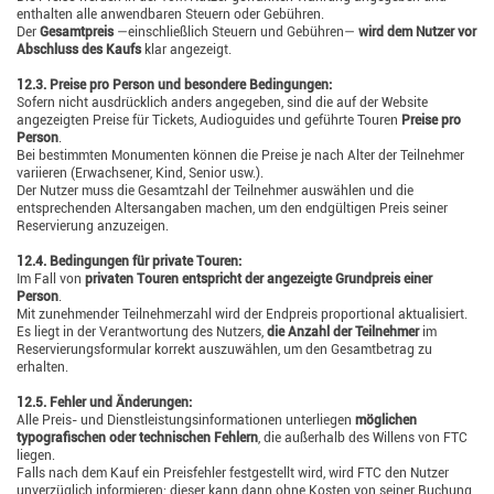
enthalten alle anwendbaren Steuern oder Gebühren.
Der
Gesamtpreis
—einschließlich Steuern und Gebühren—
wird dem Nutzer vor
Abschluss des Kaufs
klar angezeigt.
12.3. Preise pro Person und besondere Bedingungen:
Sofern nicht ausdrücklich anders angegeben, sind die auf der Website
angezeigten Preise für Tickets, Audioguides und geführte Touren
Preise pro
Person
.
Bei bestimmten Monumenten können die Preise je nach Alter der Teilnehmer
variieren (Erwachsener, Kind, Senior usw.).
Der Nutzer muss die Gesamtzahl der Teilnehmer auswählen und die
entsprechenden Altersangaben machen, um den endgültigen Preis seiner
Reservierung anzuzeigen.
12.4. Bedingungen für private Touren:
Im Fall von
privaten Touren entspricht der angezeigte Grundpreis einer
Person
.
Mit zunehmender Teilnehmerzahl wird der Endpreis proportional aktualisiert.
Es liegt in der Verantwortung des Nutzers,
die Anzahl der Teilnehmer
im
Reservierungsformular korrekt auszuwählen, um den Gesamtbetrag zu
erhalten.
12.5. Fehler und Änderungen:
Alle Preis- und Dienstleistungsinformationen unterliegen
möglichen
typografischen oder technischen Fehlern
, die außerhalb des Willens von FTC
liegen.
Falls nach dem Kauf ein Preisfehler festgestellt wird, wird FTC den Nutzer
unverzüglich informieren; dieser kann dann ohne Kosten von seiner Buchung