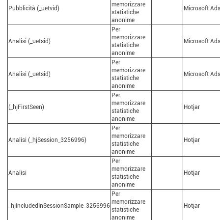
memorizzare
Pubblicità (_uetvid)
Microsoft Ad
statistiche
anonime
Per
memorizzare
Analisi (_uetsid)
Microsoft Ad
statistiche
anonime
Per
memorizzare
Analisi (_uetsid)
Microsoft Ad
statistiche
anonime
Per
memorizzare
(_hjFirstSeen)
Hotjar
statistiche
anonime
Per
memorizzare
Analisi (_hjSession_3256996)
Hotjar
statistiche
anonime
Per
memorizzare
Analisi
Hotjar
statistiche
anonime
Per
memorizzare
_hjIncludedInSessionSample_3256996
Hotjar
statistiche
anonime