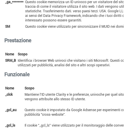
_ga_********
Questo cookie memorizza un ID univoco per un visitatore del sito w
traccia di come il visitatore utilizza il sito web. I dati vengono utilizz
statistiche. Trasferimento dati. verso paesi terzi: USA. Google LLC. è
ai sensi del Data Privacy Framework, indicando che i tuoi diritti co
interessato possono essere garantiti.
SM
Questo cookie viene utilizzato per sincronizzare il MUID nei domini 
Prestazione
Nome
Scopo
SRM_B
Identifica i browser Web univoci che visitano i siti Microsoft. Questi co
utilizzati per pubblicità, analisi del sito e altri scopi operativi.
Funzionale
Nome
Scopo
_clck
Mantiene l'ID utente Clarity e le preferenze, univoche per quel sito,
vengono attribuite allo stesso ID utente.
_gcl_au
Questo cookie è impostato da Google Adsense per esperimenti con 
pubblicità "cross-website".
_gcl_ls
Il cookie “_gcl_ls” viene utilizzato per il monitoraggio delle conversio