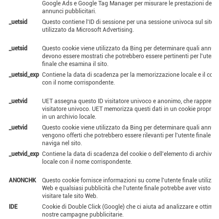
Google Ads e Google Tag Manager per misurare le prestazioni degli
annunci pubblicitari.
_uetsid
Questo contiene l'ID di sessione per una sessione univoca sul sito. 
utilizzato da Microsoft Advertising.
_uetsid
Questo cookie viene utilizzato da Bing per determinare quali annun
devono essere mostrati che potrebbero essere pertinenti per l'utent
finale che esamina il sito.
_uetsid_exp
Contiene la data di scadenza per la memorizzazione locale e il cook
con il nome corrispondente.
_uetvid
UET assegna questo ID visitatore univoco e anonimo, che rapprese
visitatore univoco. UET memorizza questi dati in un cookie propriet
in un archivio locale.
_uetvid
Questo cookie viene utilizzato da Bing per determinare quali annun
vengono offerti che potrebbero essere rilevanti per l'utente finale ch
naviga nel sito.
_uetvid_exp
Contiene la data di scadenza del cookie o dell'elemento di archivia
locale con il nome corrispondente.
ANONCHK
Questo cookie fornisce informazioni su come l'utente finale utilizza i
Web e qualsiasi pubblicità che l'utente finale potrebbe aver visto pr
visitare tale sito Web.
IDE
Cookie di Double Click (Google) che ci aiuta ad analizzare e ottimiz
nostre campagne pubblicitarie.