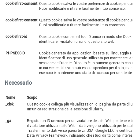
cookiefirst-consent
Questo cookie salva le vostre preferenze di cookie per quest
Puoi modificarle o ritirare facilmente il tuo consenso.
cookiefirst-consent
Questo cookie salva le vostre preferenze di cookie per quest
Puoi modificarle o ritirare facilmente il tuo consenso.
cookiefirst-id
Questo cookie contiene il tuo ID unico in modo che CookieF
identificare i visitatori unici di questo sito web.
PHPSESSID
Cookie generato da applicazioni basate sul linguaggio PHP
identificatore di uso generale utilizzato per mantenere le vari
sessione dell'utente. Di solito è un numero generato casual
in cui viene utilizzato può essere specifico per il sito, ma u
esempio è mantenere uno stato di accesso per un utente tra
Necessario
Nome
Scopo
_clsk
Questo cookie collega più visualizzazioni di pagina da parte di un 
un'unica registrazione della sessione di Clarity.
_ga
Registra un ID univoco per un visitatore del sito Web per tenere tra
il visitatore utilizza il sito Web. I dati vengono utilizzati per le statis
Trasferimento dati verso paesi terzi: USA. Google LLC. è certificato 
Data Privacy Framework, indicando che i tuoi diritti come interess