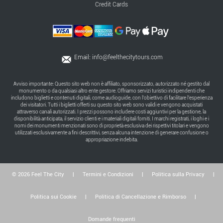
Credit Cards
Email:
info@feelthecitytours.com
Avviso importante: Questo sito web non è affiliato, sponsorizzato, autorizzato né gestito dal
monumento o da qualsiasi altro ente gestore. Offriamo servizi turistici indipendenti che
includono biglietti e contenuti digitali, come audioguide, con l’obiettivo di facilitare l’esperienza
dei visitatori. Tutti i biglietti offerti su questo sito web sono validi e vengono acquistati
attraverso canali autorizzati. I prezzi possono includere costi aggiuntivi per la gestione, la
disponibilità anticipata, il servizio clienti e i materiali digitali forniti. I marchi registrati, i loghi e i
nomi dei monumenti menzionati sono di proprietà esclusiva dei rispettivi titolari e vengono
utilizzati esclusivamente a fini descrittivi, senza alcuna intenzione di generare confusione o
appropriazione indebita.
© 2026 Feel The City
|
Termini e Condizioni
|
Politica sulla Privacy
|
Politica sui Cookie
|
Politica di Cancellazione e Rimborso
|
Domande frequenti