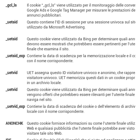
_gcl_ls
Il cookie “_gcl_ls” viene utilizzato per il monitoraggio delle conversio
Google Ads e Google Tag Manager per misurare le prestazioni degli
annunci pubblicitari.
_uetsid
Questo contiene l'ID di sessione per una sessione univoca sul sito. 
utilizzato da Microsoft Advertising.
_uetsid
Questo cookie viene utilizzato da Bing per determinare quali annun
devono essere mostrati che potrebbero essere pertinenti per l'utent
finale che esamina il sito.
_uetsid_exp
Contiene la data di scadenza per la memorizzazione locale e il cook
con il nome corrispondente.
_uetvid
UET assegna questo ID visitatore univoco e anonimo, che rapprese
visitatore univoco. UET memorizza questi dati in un cookie propriet
in un archivio locale.
_uetvid
Questo cookie viene utilizzato da Bing per determinare quali annun
vengono offerti che potrebbero essere rilevanti per l'utente finale ch
naviga nel sito.
_uetvid_exp
Contiene la data di scadenza del cookie o dell'elemento di archivia
locale con il nome corrispondente.
ANONCHK
Questo cookie fornisce informazioni su come l'utente finale utilizza i
Web e qualsiasi pubblicità che l'utente finale potrebbe aver visto pr
visitare tale sito Web.