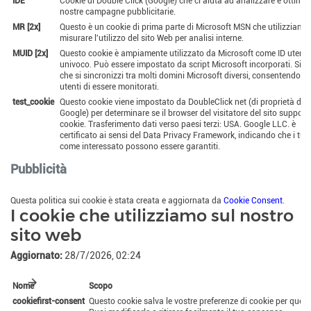
IDE
Cookie di Double Click (Google) che ci aiuta ad analizzare e ottimiz
nostre campagne pubblicitarie.
MR [2x]
Questo è un cookie di prima parte di Microsoft MSN che utilizziamo
misurare l'utilizzo del sito Web per analisi interne.
MUID [2x]
Questo cookie è ampiamente utilizzato da Microsoft come ID utente
univoco. Può essere impostato da script Microsoft incorporati. Si ri
che si sincronizzi tra molti domini Microsoft diversi, consentendo ag
utenti di essere monitorati.
test_cookie
Questo cookie viene impostato da DoubleClick net (di proprietà di
Google) per determinare se il browser del visitatore del sito supporta
cookie. Trasferimento dati verso paesi terzi: USA. Google LLC. è
certificato ai sensi del Data Privacy Framework, indicando che i tuoi 
come interessato possono essere garantiti.
Pubblicità
Questa politica sui cookie è stata creata e aggiornata da
Cookie Consent
.
I cookie che utilizziamo sul nostro
sito web
Aggiornato:
28/7/2026, 02:24
Nome
Scopo
cookiefirst-consent
Questo cookie salva le vostre preferenze di cookie per quest