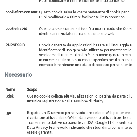
Puoi modificarle o ritirare facilmente il tuo consenso.
cookiefirst-consent
Questo cookie salva le vostre preferenze di cookie per quest
Puoi modificarle o ritirare facilmente il tuo consenso.
cookiefirst-id
Questo cookie contiene il tuo ID unico in modo che CookieF
identificare i visitatori unici di questo sito web.
PHPSESSID
Cookie generato da applicazioni basate sul linguaggio PHP
identificatore di uso generale utilizzato per mantenere le vari
sessione dell'utente. Di solito è un numero generato casual
in cui viene utilizzato può essere specifico per il sito, ma u
esempio è mantenere uno stato di accesso per un utente tra
Necessario
Nome
Scopo
_clsk
Questo cookie collega più visualizzazioni di pagina da parte di un 
un'unica registrazione della sessione di Clarity.
_ga
Registra un ID univoco per un visitatore del sito Web per tenere tra
il visitatore utilizza il sito Web. I dati vengono utilizzati per le statis
Trasferimento dati verso paesi terzi: USA. Google LLC. è certificato 
Data Privacy Framework, indicando che i tuoi diritti come interess
essere garantiti.