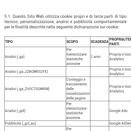
5. Tipi di cookie utilizzati, da chi,
scopo e scadenza
5.1. Questo Sito Web utilizza cookie propri e di terze parti di tipo
tecnico, personalizzazione, analisi e pubblicità comportamentale
per le finalità descritte nella seguente dichiarazione sui cookie:
PROPRIA/TE
TIPO
SCOPO
SCADENZA
PARTI
Per
memorizzare
Propria e Goo
Analisi (_ga)
2 anni
statistiche
Analytics
anonime
Propria e Goo
Analisi (_ga_2ZBQWES2FE)
Analytics
Conteggio e
tracciamento
Propria e Goo
Analisi (_ga_ZV0CTGQW5M)
delle
Analytics
visualizzazioni
delle pagine
Per
memorizzare
Analisi (_gid)
Google Ads
statistiche
anonime
Pubblicità (_gcl_au)
Google AdSe
Per